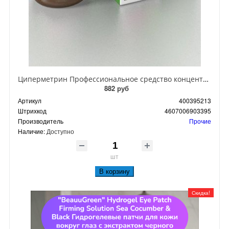
Циперметрин Профессиональное средство концентрат эмульсии 25% для уничтожения тараканов, мух,комаров, блох, клопов, муравьев, ос 50 мл
882 руб
Артикул
400395213
Штрихкод
4607006903395
Производитель
Прочие
Наличие:
Доступно
шт
В корзину
Скидка!