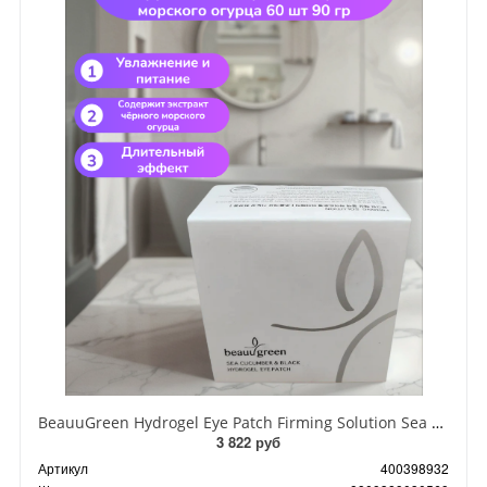
BeauuGreen Hydrogel Eye Patch Firming Solution Sea Cocumber & Black Гидрогелевые патчи для кожи вокруг глаз с экстрактом черного морского огурца 60 шт 90 гр
3 822 руб
Артикул
400398932