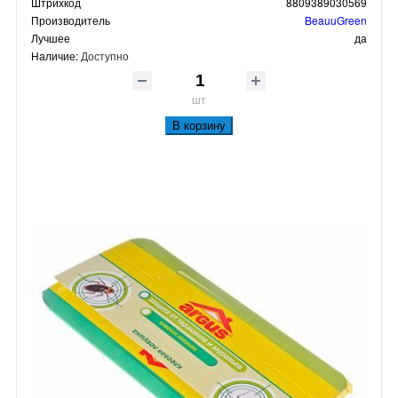
Штрихкод
8809389030569
Производитель
BeauuGreen
Лучшее
да
Наличие:
Доступно
шт
В корзину