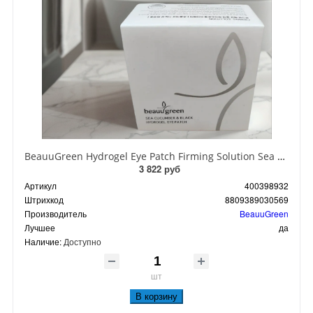
BeauuGreen Hydrogel Eye Patch Firming Solution Sea Cocumber & Black Гидрогелевые патчи для кожи вокруг глаз с экстрактом черного морского огурца 60 шт 90 гр
3 822 руб
Артикул
400398932
Штрихкод
8809389030569
Производитель
BeauuGreen
Лучшее
да
Наличие:
Доступно
шт
В корзину