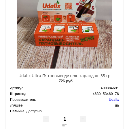
Udalix Ultra Пятновыводитель карандаш 35 гр
726 руб
Артикул
400384691
Штрихкод
4630153460176
Производитель
Udalix
Лучшее
да
Наличие:
Доступно
шт