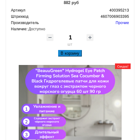
882 руб
Артикул
400395213
Штрихкод
4607006903395
Производитель
Прочие
Наличие:
Доступно
шт
В корзину
Скидка!