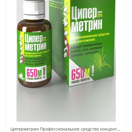
Циперметрин Профессиональное средство концентрат эмульсии 25% для уничтожения тараканов, мух,комаров, блох, клопов, муравьев, ос 50 мл