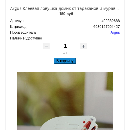
Argus Клеевая ловушка-домик от тараканов и муравьев
150 руб
Артикул
400382688
Штрихкод
6930127001427
Производитель
Argus
Наличие:
Доступно
шт
В корзину