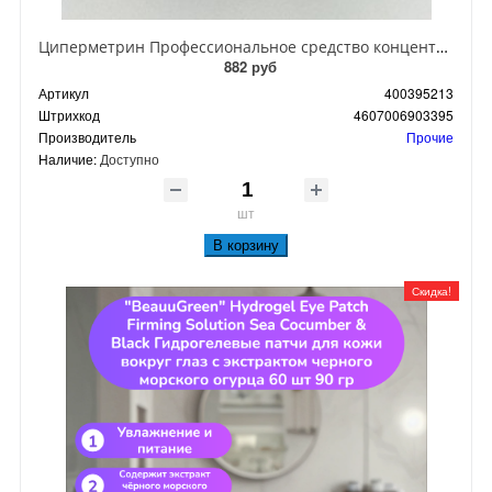
Циперметрин Профессиональное средство концентрат эмульсии 25% для уничтожения тараканов, мух,комаров, блох, клопов, муравьев, ос 50 мл
882 руб
Артикул
400395213
Штрихкод
4607006903395
Производитель
Прочие
Наличие:
Доступно
шт
В корзину
Скидка!