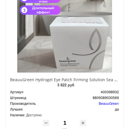
BeauuGreen Hydrogel Eye Patch Firming Solution Sea Cocumber & Black Гидрогелевые патчи для кожи вокруг глаз с экстрактом черного морского огурца 60 шт 90 гр
3 822 руб
Артикул
400398932
Штрихкод
8809389030569
Производитель
BeauuGreen
Лучшее
да
Наличие:
Доступно
шт