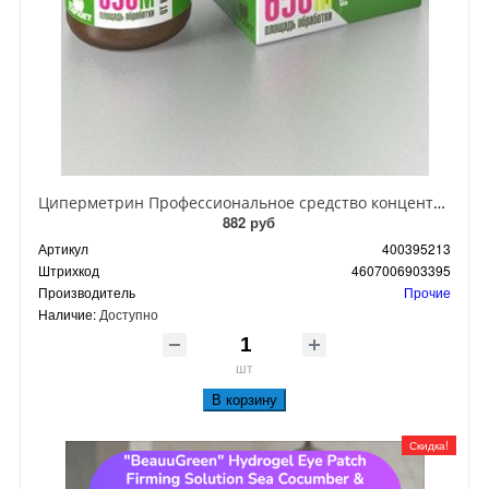
Циперметрин Профессиональное средство концентрат эмульсии 25% для уничтожения тараканов, мух,комаров, блох, клопов, муравьев, ос 50 мл
882 руб
Артикул
400395213
Штрихкод
4607006903395
Производитель
Прочие
Наличие:
Доступно
шт
В корзину
Скидка!