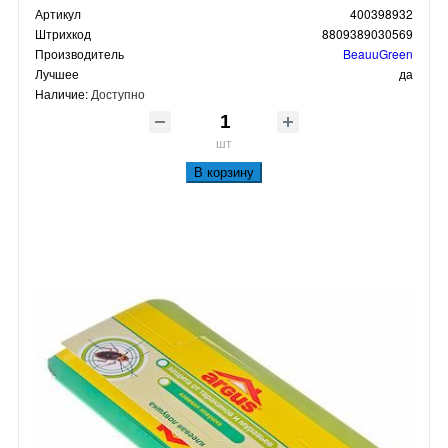
Артикул
400398932
Штрихкод
8809389030569
Производитель
BeauuGreen
Лучшее
да
Наличие:
Доступно
шт
В корзину