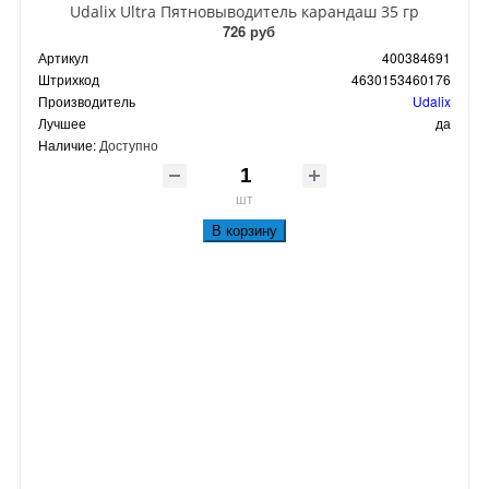
Udalix Ultra Пятновыводитель карандаш 35 гр
726 руб
Артикул
400384691
Штрихкод
4630153460176
Производитель
Udalix
Лучшее
да
Наличие:
Доступно
шт
В корзину