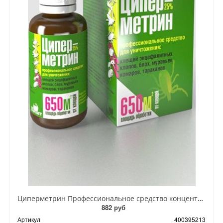
Циперметрин Профессиональное средство концентрат эмульсии 25% для уничтожения тараканов, мух,комаров, блох, клопов, муравьев, ос 50 мл
882 руб
Артикул
400395213