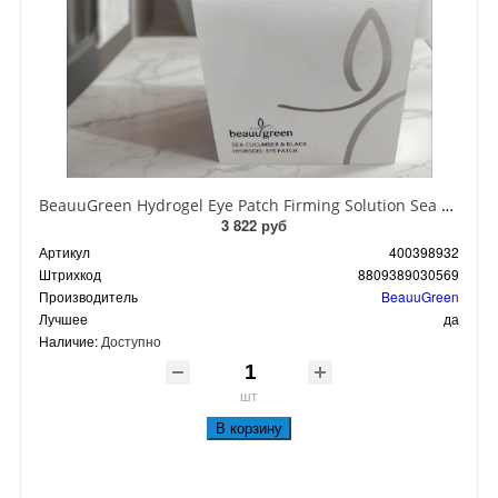
BeauuGreen Hydrogel Eye Patch Firming Solution Sea Cocumber & Black Гидрогелевые патчи для кожи вокруг глаз с экстрактом черного морского огурца 60 шт 90 гр
3 822 руб
Артикул
400398932
Штрихкод
8809389030569
Производитель
BeauuGreen
Лучшее
да
Наличие:
Доступно
шт
В корзину