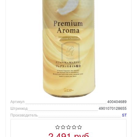
Артикул
400404689
Штрихкод
4901070128655
Производитель
ST
2 491 руб