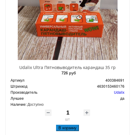
Udalix Ultra Пятновыводитель карандаш 35 гр
726 руб
Артикул
400384691
Штрихкод
4630153460176
Производитель
Udalix
Лучшее
да
Наличие:
Доступно
шт
В корзину