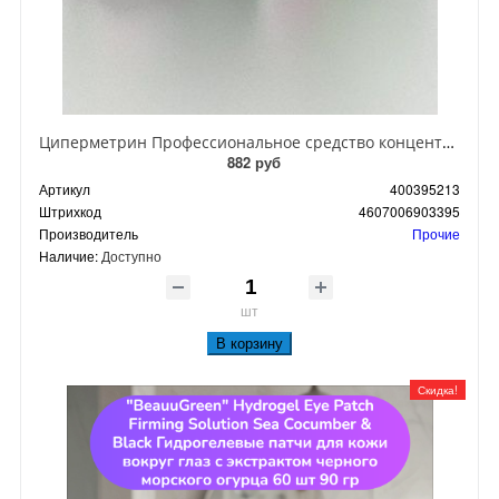
Циперметрин Профессиональное средство концентрат эмульсии 25% для уничтожения тараканов, мух,комаров, блох, клопов, муравьев, ос 50 мл
882 руб
Артикул
400395213
Штрихкод
4607006903395
Производитель
Прочие
Наличие:
Доступно
шт
В корзину
Скидка!