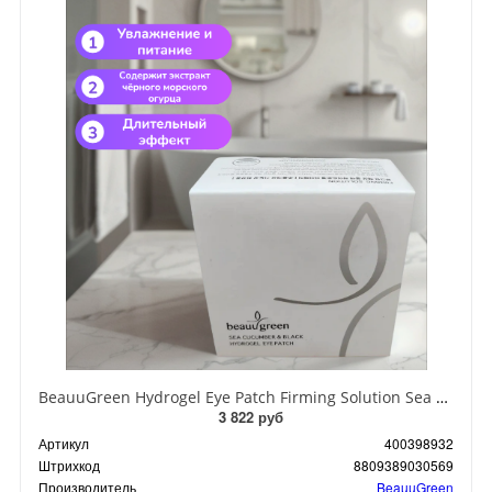
BeauuGreen Hydrogel Eye Patch Firming Solution Sea Cocumber & Black Гидрогелевые патчи для кожи вокруг глаз с экстрактом черного морского огурца 60 шт 90 гр
3 822 руб
Артикул
400398932
Штрихкод
8809389030569
Производитель
BeauuGreen