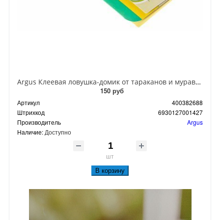
Argus Клеевая ловушка-домик от тараканов и муравьев
150 руб
Артикул
400382688
Штрихкод
6930127001427
Производитель
Argus
Наличие:
Доступно
шт
В корзину