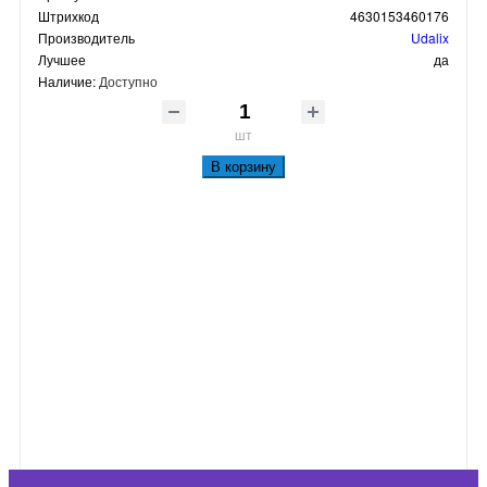
Штрихкод
4630153460176
Производитель
Udalix
Лучшее
да
Наличие:
Доступно
шт
В корзину