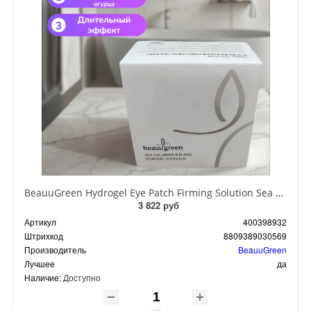
BeauuGreen Hydrogel Eye Patch Firming Solution Sea Cocumber & Black Гидрогелевые патчи для кожи вокруг глаз с экстрактом черного морского огурца 60 шт 90 гр
3 822 руб
Артикул
400398932
Штрихкод
8809389030569
Производитель
BeauuGreen
Лучшее
да
Наличие:
Доступно