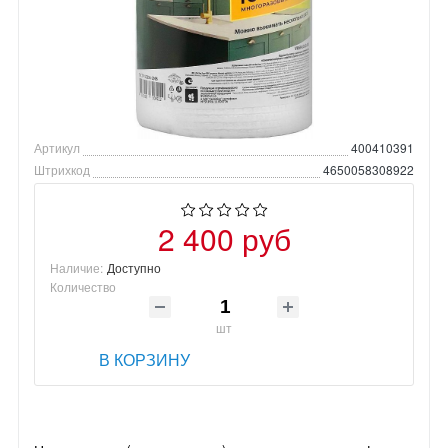
Артикул
400410391
Штрихкод
4650058308922
2 400 руб
Наличие:
Доступно
Количество
шт
В КОРЗИНУ