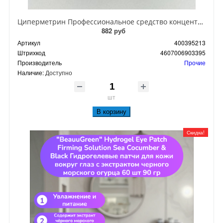
Циперметрин Профессиональное средство концентрат эмульсии 25% для уничтожения тараканов, мух,комаров, блох, клопов, муравьев, ос 50 мл
882 руб
Артикул
400395213
Штрихкод
4607006903395
Производитель
Прочие
Наличие:
Доступно
шт
В корзину
Скидка!