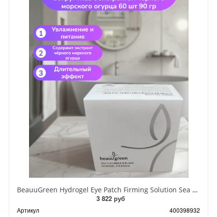
BeauuGreen Hydrogel Eye Patch Firming Solution Sea Cocumber & Black Гидрогелевые патчи для кожи вокруг глаз с экстрактом черного морского огурца 60 шт 90 гр
3 822 руб
Артикул
400398932