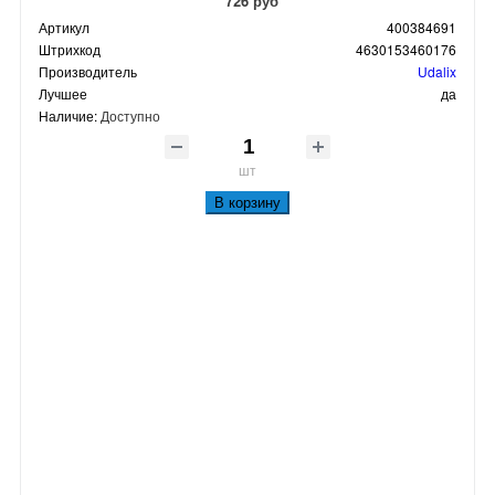
726 руб
Артикул
400384691
Штрихкод
4630153460176
Производитель
Udalix
Лучшее
да
Наличие:
Доступно
шт
В корзину