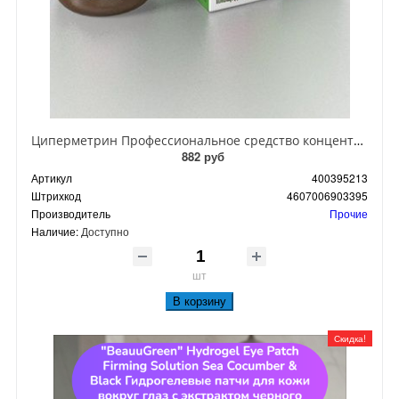
Циперметрин Профессиональное средство концентрат эмульсии 25% для уничтожения тараканов, мух,комаров, блох, клопов, муравьев, ос 50 мл
882 руб
Артикул
400395213
Штрихкод
4607006903395
Производитель
Прочие
Наличие:
Доступно
шт
В корзину
Скидка!