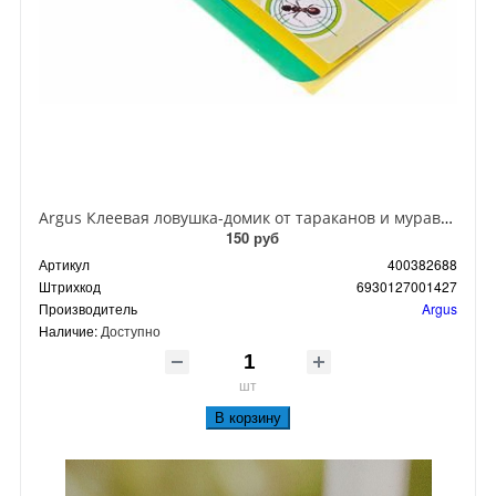
Argus Клеевая ловушка-домик от тараканов и муравьев
150 руб
Артикул
400382688
Штрихкод
6930127001427
Производитель
Argus
Наличие:
Доступно
шт
В корзину