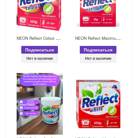
N
EON Reflect Colour Концентрированный стиральный порошок для цветного белья 650 гр на 30 стирок
N
EON Reflect Maximum Концентрированный стиральный порошок универсальный 2 кг на 100 стирок
Подписаться
Подписаться
Нет в наличии
Нет в наличии