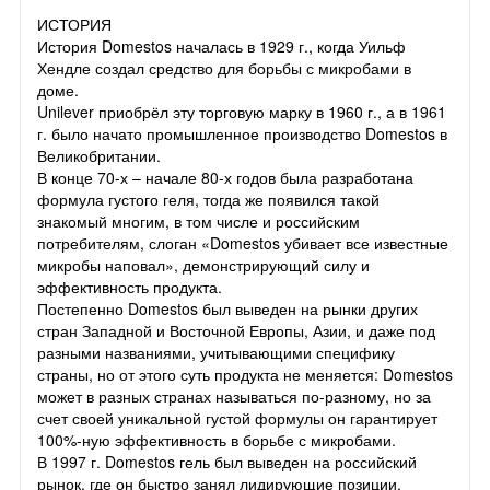
ИСТОРИЯ
История Domestos началась в 1929 г., когда Уильф
Хендле создал средство для борьбы с микробами в
доме.
Unilever приобрёл эту торговую марку в 1960 г., а в 1961
г. было начато промышленное производство Domestos в
Великобритании.
В конце 70-х – начале 80-х годов была разработана
формула густого геля, тогда же появился такой
знакомый многим, в том числе и российским
потребителям, слоган «Domestos убивает все известные
микробы наповал», демонстрирующий силу и
эффективность продукта.
Постепенно Domestos был выведен на рынки других
стран Западной и Восточной Европы, Азии, и даже под
разными названиями, учитывающими специфику
страны, но от этого суть продукта не меняется: Domestos
может в разных странах называться по-разному, но за
счет своей уникальной густой формулы он гарантирует
100%-ную эффективность в борьбе с микробами.
В 1997 г. Domestos гель был выведен на российский
рынок, где он быстро занял лидирующие позиции.