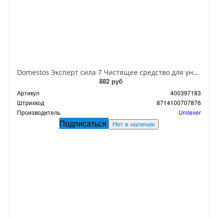
Domestos Эксперт сила 7 Чистящее средство для унитаза Ультра Блеск 1 л
882 руб
Артикул
400397183
Штрихкод
8714100707876
Производитель
Unilever
Подписаться
Нет в наличии