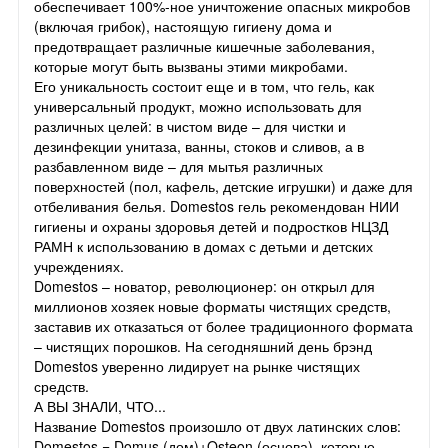
обеспечивает 100%-ное уничтожение опасных микробов
(включая грибок), настоящую гигиену дома и
предотвращает различные кишечные заболевания,
которые могут быть вызваны этими микробами.
Его уникальность состоит еще и в том, что гель, как
универсальный продукт, можно использовать для
различных целей: в чистом виде – для чистки и
дезинфекции унитаза, ванны, стоков и сливов, а в
разбавленном виде – для мытья различных
поверхностей (пол, кафель, детские игрушки) и даже для
отбеливания белья. Domestos гель рекомендован НИИ
гигиены и охраны здоровья детей и подростков НЦЗД
РАМН к использованию в домах с детьми и детских
учреждениях.
Domestos – новатор, революционер: он открыл для
миллионов хозяек новые форматы чистящих средств,
заставив их отказаться от более традиционного формата
– чистящих порошков. На сегодняшний день брэнд
Domestos уверенно лидирует на рынке чистящих
средств.
А ВЫ ЗНАЛИ, ЧТО...
Название Domestos произошло от двух латинских слов:
Domestos = Domus (дом)+Osteon (основа), которые