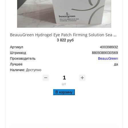
BeauuGreen Hydrogel Eye Patch Firming Solution Sea Cocumber & Black Гидрогелевые патчи для кожи вокруг глаз с экстрактом черного морского огурца 60 шт 90 гр
3 822 руб
Артикул
400398932
Штрихкод
8809389030569
Производитель
BeauuGreen
Лучшее
да
Наличие:
Доступно
шт
В корзину