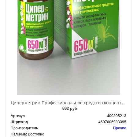
Циперметрин Профессиональное средство концентрат эмульсии 25% для уничтожения тараканов, мух,комаров, блох, клопов, муравьев, ос 50 мл
882 руб
Артикул
400395213
Штрихкод
4607006903395
Производитель
Прочие
Наличие:
Доступно