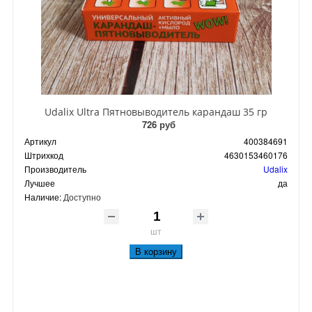
Udalix Ultra Пятновыводитель карандаш 35 гр
726 руб
Артикул
400384691
Штрихкод
4630153460176
Производитель
Udalix
Лучшее
да
Наличие:
Доступно
шт
В корзину