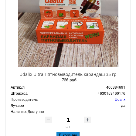
Udalix Ultra Пятновыводитель карандаш 35 гр
726 руб
Артикул
400384691
Штрихкод
4630153460176
Производитель
Udalix
Лучшее
да
Наличие:
Доступно
шт
В корзину