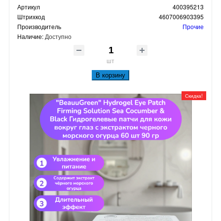
Артикул
400395213
Штрихкод
4607006903395
Производитель
Прочие
Наличие:
Доступно
шт
В корзину
Скидка!