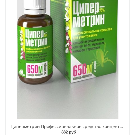
Циперметрин Профессиональное средство концентрат эмульсии 25% для уничтожения тараканов, мух,комаров, блох, клопов, муравьев, ос 50 мл
882 руб