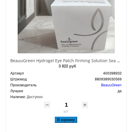
BeauuGreen Hydrogel Eye Patch Firming Solution Sea Cocumber & Black Гидрогелевые патчи для кожи вокруг глаз с экстрактом черного морского огурца 60 шт 90 гр
3 822 руб
Артикул
400398932
Штрихкод
8809389030569
Производитель
BeauuGreen
Лучшее
да
Наличие:
Доступно
шт
В корзину