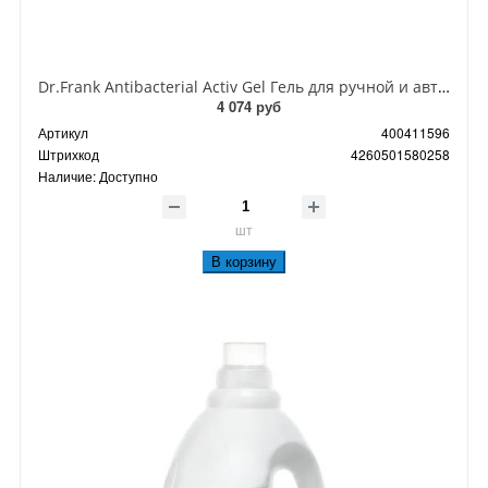
Dr.Frank Antibacterial Activ Gel Гель для ручной и автоматической стирки 2 л на 50 стирок
4 074 руб
Артикул
400411596
Штрихкод
4260501580258
Наличие:
Доступно
шт
В корзину