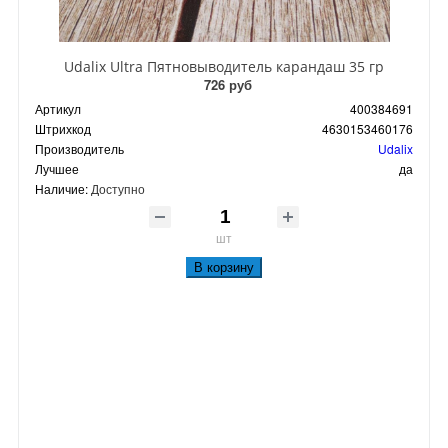
Udalix Ultra Пятновыводитель карандаш 35 гр
726 руб
Артикул
400384691
Штрихкод
4630153460176
Производитель
Udalix
Лучшее
да
Наличие:
Доступно
шт
В корзину