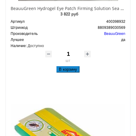
BeauuGreen Hydrogel Eye Patch Firming Solution Sea Cocumber & Black Гидрогелевые патчи для кожи вокруг глаз с экстрактом черного морского огурца 60 шт 90 гр
3 822 руб
Артикул
400398932
Штрихкод
8809389030569
Производитель
BeauuGreen
Лучшее
да
Наличие:
Доступно
шт
В корзину