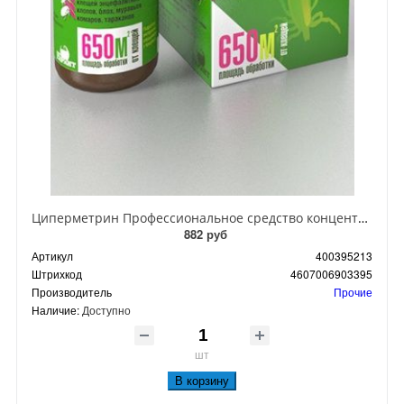
Циперметрин Профессиональное средство концентрат эмульсии 25% для уничтожения тараканов, мух,комаров, блох, клопов, муравьев, ос 50 мл
882 руб
Артикул
400395213
Штрихкод
4607006903395
Производитель
Прочие
Наличие:
Доступно
шт
В корзину