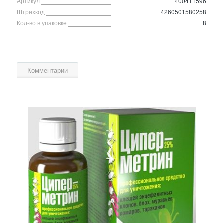
Артикул
400411596
Штрихкод
4260501580258
Кол-во в упаковке
8
Комментарии