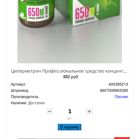
Циперметрин Профессиональное средство концентрат эмульсии 25% для уничтожения тараканов, мух,комаров, блох, клопов, муравьев, ос 50 мл
882 руб
Артикул
400395213
Штрихкод
4607006903395
Производитель
Прочие
Наличие:
Доступно
шт
В корзину