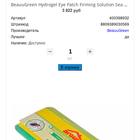
BeauuGreen Hydrogel Eye Patch Firming Solution Sea Cocumber & Black Гидрогелевые патчи для кожи вокруг глаз с экстрактом черного морского огурца 60 шт 90 гр
3 822 руб
Артикул
400398932
Штрихкод
8809389030569
Производитель
BeauuGreen
Лучшее
да
Наличие:
Доступно
шт
В корзину