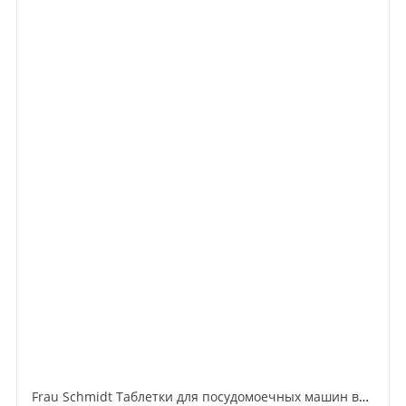
Frau Schmidt Таблетки для посудомоечных машин всё в одном без фосфатов 90 шт 1800 гр