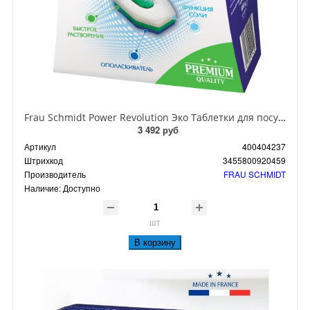
Frau Schmidt Power Revolution Эко Таблетки для посудомоечных машин всё в одном без фосфатов в водорастворимой оболочке 40 шт
3 492 руб
Артикул
400404237
Штрихкод
3455800920459
Производитель
FRAU SCHMIDT
Наличие:
Доступно
шт
В корзину