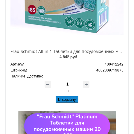
Frau Schmidt All in 1 Таблетки для посудомоечных машин всё в одном без фосфатов в водорастворимой оболочке 85 шт
4 842 руб
Артикул
400412242
Штрихкод
4602009719875
Наличие:
Доступно
шт
В корзину