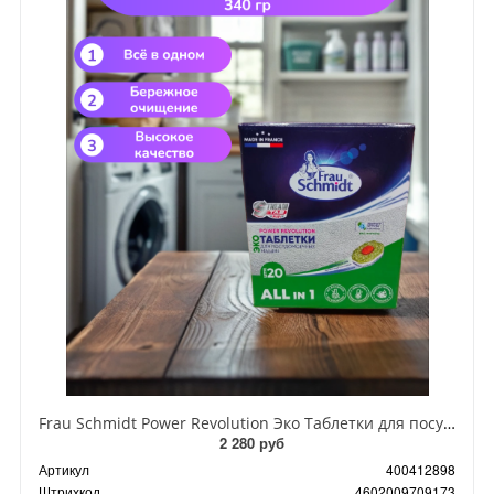
Frau Schmidt Power Revolution Эко Таблетки для посудомоечных машин всё в одном без фосфатов в водорастворимой оболочке 20 шт 340 гр
2 280 руб
Артикул
400412898
Штрихкод
4602009709173