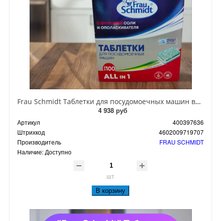
Frau Schmidt Таблетки для посудомоечных машин всё в одном 100 шт 2000 гр
4 938 руб
Артикул
400397636
Штрихкод
4602009719707
Производитель
FRAU SCHMIDT
Наличие:
Доступно
шт
В корзину