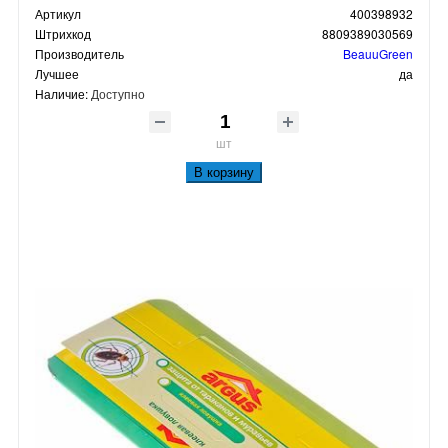
Артикул
400398932
Штрихкод
8809389030569
Производитель
BeauuGreen
Лучшее
да
Наличие:
Доступно
шт
В корзину