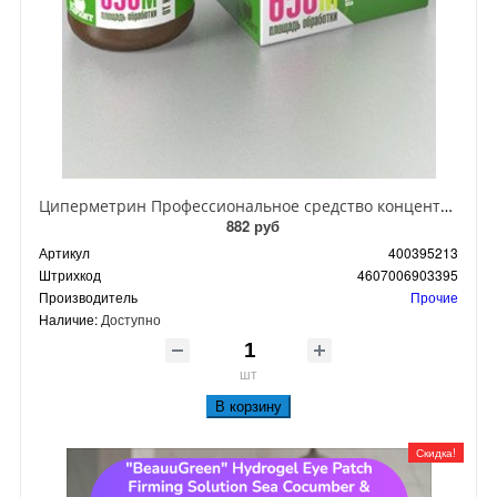
Циперметрин Профессиональное средство концентрат эмульсии 25% для уничтожения тараканов, мух,комаров, блох, клопов, муравьев, ос 50 мл
882 руб
Артикул
400395213
Штрихкод
4607006903395
Производитель
Прочие
Наличие:
Доступно
шт
В корзину
Скидка!