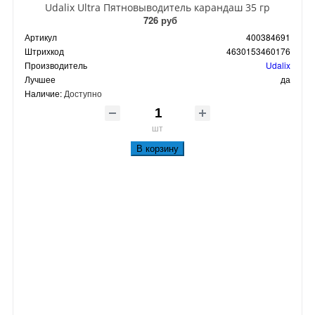
Udalix Ultra Пятновыводитель карандаш 35 гр
726 руб
Артикул
400384691
Штрихкод
4630153460176
Производитель
Udalix
Лучшее
да
Наличие:
Доступно
шт
В корзину