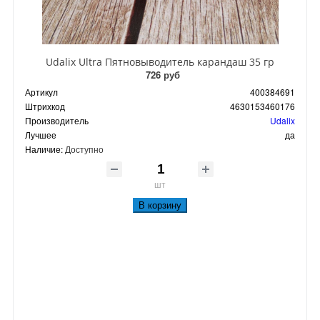
Udalix Ultra Пятновыводитель карандаш 35 гр
726 руб
Артикул
400384691
Штрихкод
4630153460176
Производитель
Udalix
Лучшее
да
Наличие:
Доступно
шт
В корзину