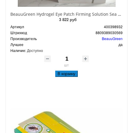
BeauuGreen Hydrogel Eye Patch Firming Solution Sea Cocumber & Black Гидрогелевые патчи для кожи вокруг глаз с экстрактом черного морского огурца 60 шт 90 гр
3 822 руб
Артикул
400398932
Штрихкод
8809389030569
Производитель
BeauuGreen
Лучшее
да
Наличие:
Доступно
шт
В корзину