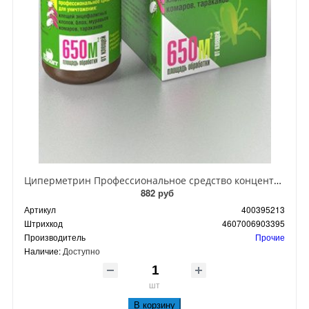
Циперметрин Профессиональное средство концентрат эмульсии 25% для уничтожения тараканов, мух,комаров, блох, клопов, муравьев, ос 50 мл
882 руб
Артикул
400395213
Штрихкод
4607006903395
Производитель
Прочие
Наличие:
Доступно
шт
В корзину