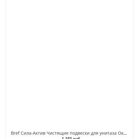
Bref Сила-Актив Чистящие подвески для унитаза Океанский Бриз 4 в 1 50 гр 2 шт
1 152 руб