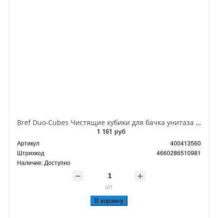
Bref Duo-Cubes Чистящие кубики для бачка унитаза 2 в 1 Океан 2 шт по 50 гр
1 161 руб
Артикул
400413560
Штрихкод
4660286510981
Наличие:
Доступно
шт
В корзину