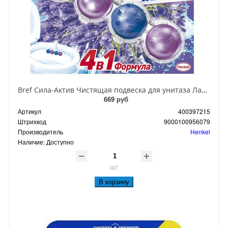
Bref Сила-Актив Чистящая подвеска для унитаза Лаванда 4 в 1 50 гр
669 руб
Артикул
400397215
Штрихкод
9000100956079
Производитель
Henkel
Наличие:
Доступно
шт
В корзину