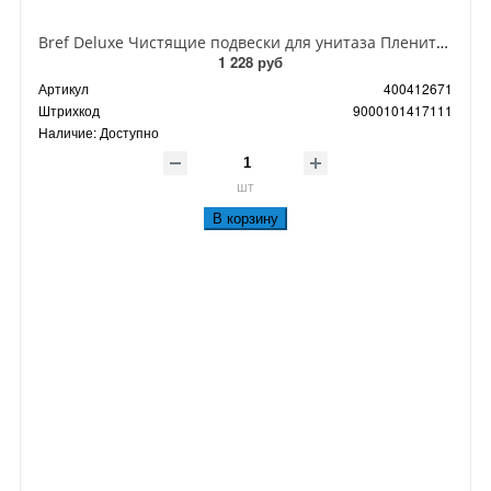
Bref Deluxe Чистящие подвески для унитаза Пленительный жасмин 50 гр 2 шт
1 228 руб
Артикул
400412671
Штрихкод
9000101417111
Наличие:
Доступно
шт
В корзину