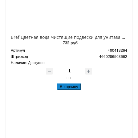
Bref Цветная вода Чистящие подвески для унитаза Хлор-компонент 50 гр
732 руб
Артикул
400413264
Штрихкод
4660286503662
Наличие:
Доступно
шт
В корзину