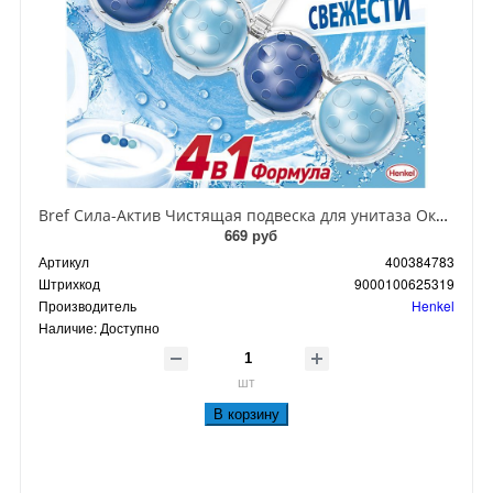
Bref Сила-Актив Чистящая подвеска для унитаза Океанский Бриз 4 в 1 50 гр
669 руб
Артикул
400384783
Штрихкод
9000100625319
Производитель
Henkel
Наличие:
Доступно
шт
В корзину