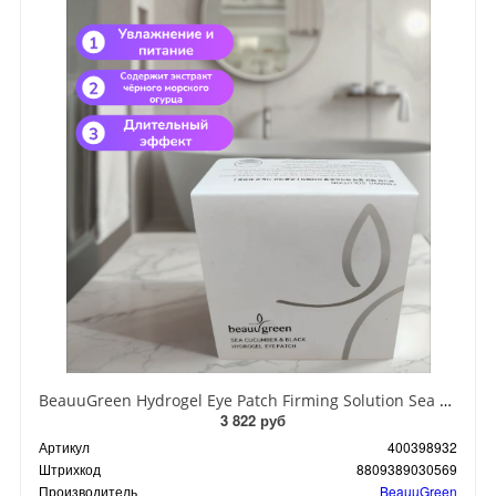
BeauuGreen Hydrogel Eye Patch Firming Solution Sea Cocumber & Black Гидрогелевые патчи для кожи вокруг глаз с экстрактом черного морского огурца 60 шт 90 гр
3 822 руб
Артикул
400398932
Штрихкод
8809389030569
Производитель
BeauuGreen