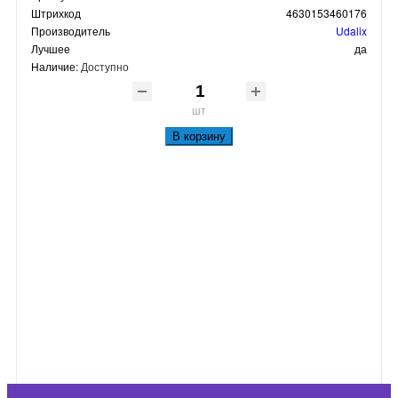
Штрихкод
4630153460176
Производитель
Udalix
Лучшее
да
Наличие:
Доступно
шт
В корзину