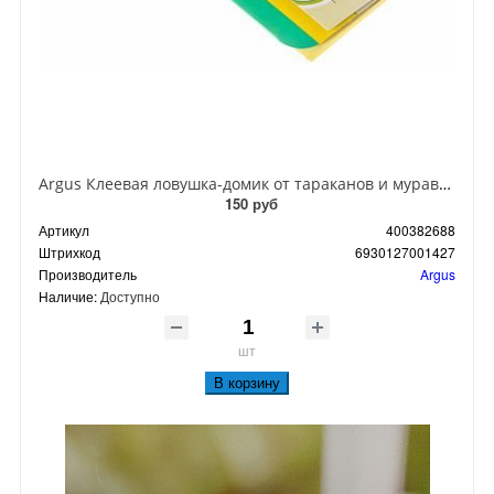
Argus Клеевая ловушка-домик от тараканов и муравьев
150 руб
Артикул
400382688
Штрихкод
6930127001427
Производитель
Argus
Наличие:
Доступно
шт
В корзину