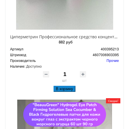
Циперметрин Профессиональное средство концентрат эмульсии 25% для уничтожения тараканов, мух,комаров, блох, клопов, муравьев, ос 50 мл
882 руб
Артикул
400395213
Штрихкод
4607006903395
Производитель
Прочие
Наличие:
Доступно
шт
В корзину
Скидка!