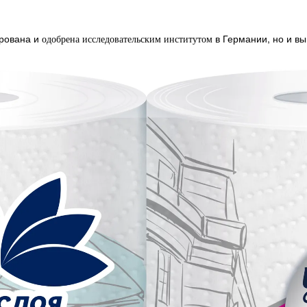
ирована и
в Германии, но и 
одобрена исследовательским институтом