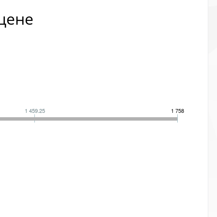
 цене
1 459.25
1 758