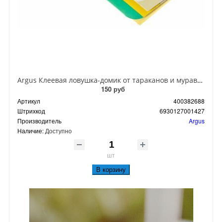
Argus Клеевая ловушка-домик от тараканов и муравьев
150 руб
Артикул
400382688
Штрихкод
6930127001427
Производитель
Argus
Наличие:
Доступно
шт
В корзину