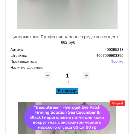
Циперметрин Профессиональное средство концентрат эмульсии 25% для уничтожения тараканов, мух,комаров, блох, клопов, муравьев, ос 50 мл
882 руб
Артикул
400395213
Штрихкод
4607006903395
Производитель
Прочие
Наличие:
Доступно
шт
В корзину
Скидка!