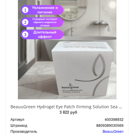
BeauuGreen Hydrogel Eye Patch Firming Solution Sea Cocumber & Black Гидрогелевые патчи для кожи вокруг глаз с экстрактом черного морского огурца 60 шт 90 гр
3 822 руб
Артикул
400398932
Штрихкод
8809389030569
Производитель
BeauuGreen