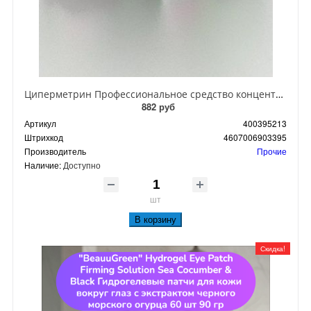
Циперметрин Профессиональное средство концентрат эмульсии 25% для уничтожения тараканов, мух,комаров, блох, клопов, муравьев, ос 50 мл
882 руб
Артикул
400395213
Штрихкод
4607006903395
Производитель
Прочие
Наличие:
Доступно
шт
В корзину
Скидка!