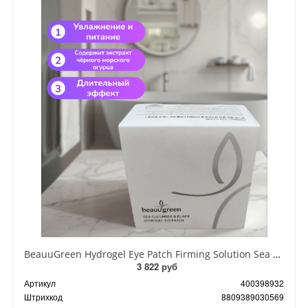
BeauuGreen Hydrogel Eye Patch Firming Solution Sea Cocumber & Black Гидрогелевые патчи для кожи вокруг глаз с экстрактом черного морского огурца 60 шт 90 гр
3 822 руб
Артикул
400398932
Штрихкод
8809389030569