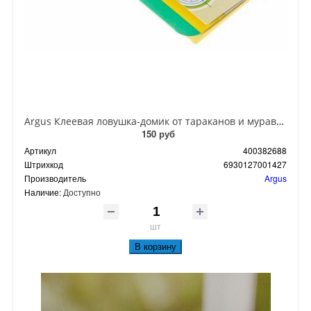
Argus Клеевая ловушка-домик от тараканов и муравьев
150 руб
Артикул
400382688
Штрихкод
6930127001427
Производитель
Argus
Наличие:
Доступно
шт
В корзину