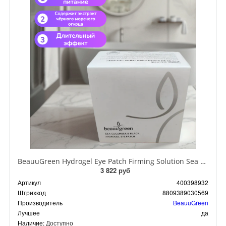
BeauuGreen Hydrogel Eye Patch Firming Solution Sea Cocumber & Black Гидрогелевые патчи для кожи вокруг глаз с экстрактом черного морского огурца 60 шт 90 гр
3 822 руб
Артикул
400398932
Штрихкод
8809389030569
Производитель
BeauuGreen
Лучшее
да
Наличие:
Доступно