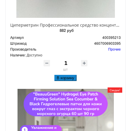
Циперметрин Профессиональное средство концентрат эмульсии 25% для уничтожения тараканов, мух,комаров, блох, клопов, муравьев, ос 50 мл
882 руб
Артикул
400395213
Штрихкод
4607006903395
Производитель
Прочие
Наличие:
Доступно
шт
В корзину
Скидка!