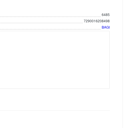
6485
7290016208498
BAGI