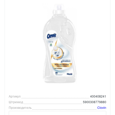
Артикул
400408241
Штрихкод
5900308779880
Производитель
Clovin