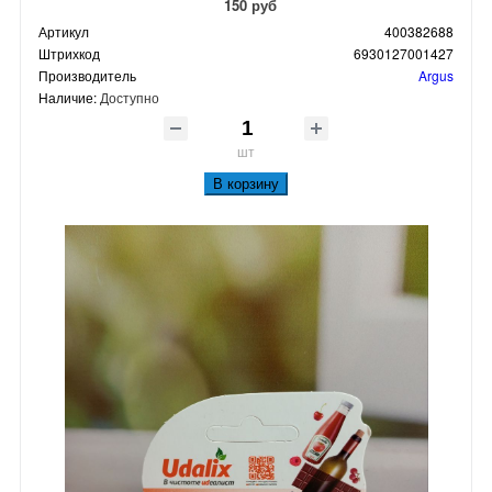
150 руб
Артикул
400382688
Штрихкод
6930127001427
Производитель
Argus
Наличие:
Доступно
шт
В корзину