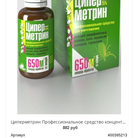
Циперметрин Профессиональное средство концентрат эмульсии 25% для уничтожения тараканов, мух,комаров, блох, клопов, муравьев, ос 50 мл
882 руб
Артикул
400395213