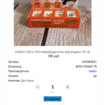
Udalix Ultra Пятновыводитель карандаш 35 гр
726 руб
Артикул
400384691
Штрихкод
4630153460176
Производитель
Udalix
Лучшее
да
Наличие:
Доступно
шт
В корзину