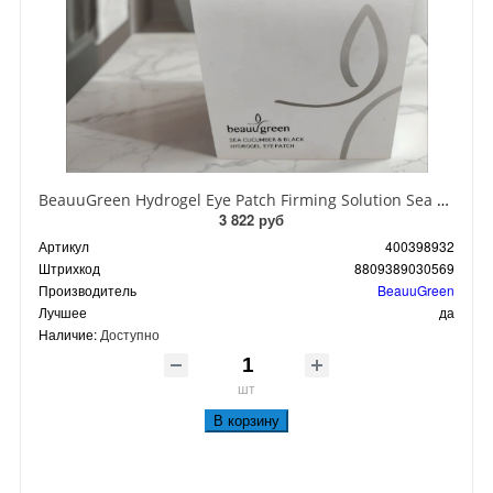
BeauuGreen Hydrogel Eye Patch Firming Solution Sea Cocumber & Black Гидрогелевые патчи для кожи вокруг глаз с экстрактом черного морского огурца 60 шт 90 гр
3 822 руб
Артикул
400398932
Штрихкод
8809389030569
Производитель
BeauuGreen
Лучшее
да
Наличие:
Доступно
шт
В корзину