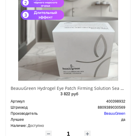
BeauuGreen Hydrogel Eye Patch Firming Solution Sea Cocumber & Black Гидрогелевые патчи для кожи вокруг глаз с экстрактом черного морского огурца 60 шт 90 гр
3 822 руб
Артикул
400398932
Штрихкод
8809389030569
Производитель
BeauuGreen
Лучшее
да
Наличие:
Доступно