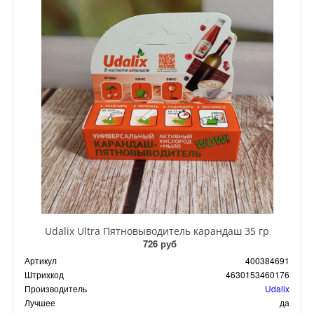
Udalix Ultra Пятновыводитель карандаш 35 гр
726 руб
Артикул
400384691
Штрихкод
4630153460176
Производитель
Udalix
Лучшее
да