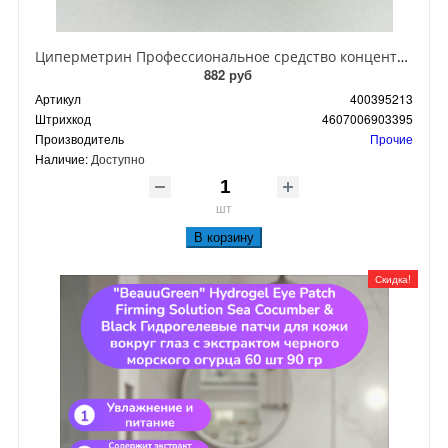
Циперметрин Профессиональное средство концентрат эмульсии 25% для уничтожения тараканов, мух,комаров, блох, клопов, муравьев, ос 50 мл
882 руб
Артикул
400395213
Штрихкод
4607006903395
Производитель
Прочие
Наличие:
Доступно
шт
В корзину
Скидка!