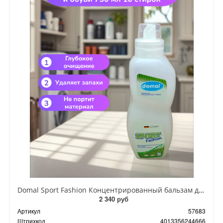
Domal Sport Fashion Концентрированный бальзам для стирки спортивной одежды и обуви 750 мл 10 стирок
2 340 руб
Артикул
57683
Штрихкод
4013356244666