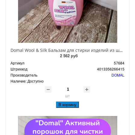
Domal Wool & Silk Бальзам для стирки изделий из шерсти и шелка 825 мл на 11 стирок
2 562 руб
Артикул
57684
Штрихкод
4013356266415
Производитель
DOMAL
Наличие:
Доступно
шт
В корзину