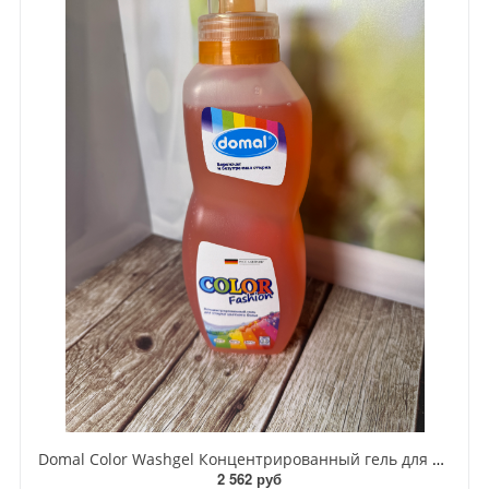
Domal Color Washgel Концентрированный гель для стирки цветного белья с активной формулой защиты цвета 825 мл на 22 стирки
2 562 руб