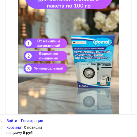
Войти
Регистрация
Domal Интенсивный быстрый удалитель накипи для бытовой техники 2 пакета по 100 гр
Корзина
0 позиций
1 263 руб
на сумму
0 руб
Артикул
400413469