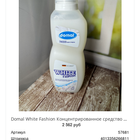
Domal White Fashion Концентрированное средство для стирки белого белья 825 мл на 22 стирки
2 562 руб
Артикул
57681
Штрихкод
4013356266811