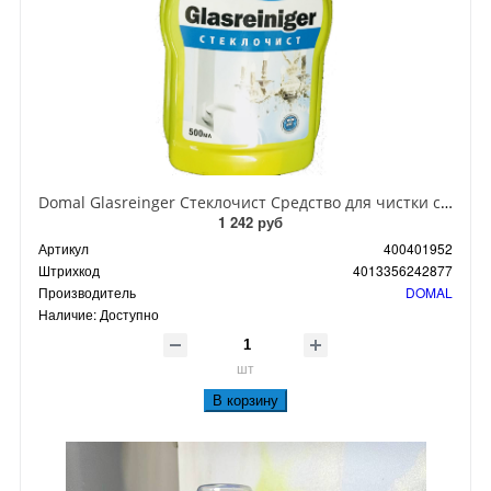
Domal Glasreinger Стеклочист Средство для чистки стелянных и зеркальных поверхностей 500 мл с распылителем
1 242 руб
Артикул
400401952
Штрихкод
4013356242877
Производитель
DOMAL
Наличие:
Доступно
шт
В корзину