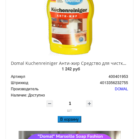
Domal Kuchenreiniger Анти-жир Средство для чистки кухонных поверхностей и предметов с активным растворителем жира 500 мл с распылителем
1 242 руб
Артикул
400401953
Штрихкод
4013356232755
Производитель
DOMAL
Наличие:
Доступно
шт
В корзину