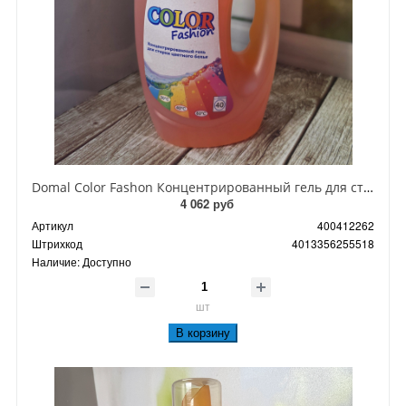
Domal Color Fashon Концентрированный гель для стирки цветного белья с активной формулой защиты цвета 1500 мл на 40 стирок
4 062 руб
Артикул
400412262
Штрихкод
4013356255518
Наличие:
Доступно
шт
В корзину