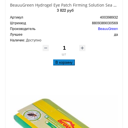
BeauuGreen Hydrogel Eye Patch Firming Solution Sea Cocumber & Black Гидрогелевые патчи для кожи вокруг глаз с экстрактом черного морского огурца 60 шт 90 гр
3 822 руб
Артикул
400398932
Штрихкод
8809389030569
Производитель
BeauuGreen
Лучшее
да
Наличие:
Доступно
шт
В корзину