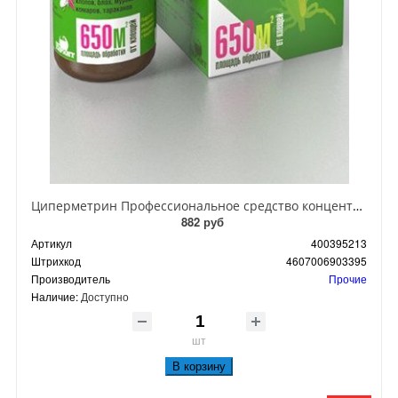
Циперметрин Профессиональное средство концентрат эмульсии 25% для уничтожения тараканов, мух,комаров, блох, клопов, муравьев, ос 50 мл
882 руб
Артикул
400395213
Штрихкод
4607006903395
Производитель
Прочие
Наличие:
Доступно
шт
В корзину