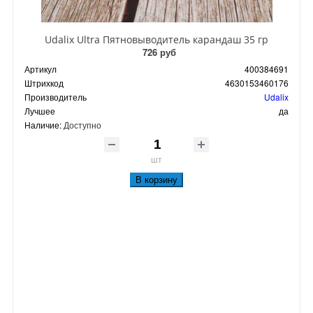
Udalix Ultra Пятновыводитель карандаш 35 гр
726 руб
Артикул
400384691
Штрихкод
4630153460176
Производитель
Udalix
Лучшее
да
Наличие:
Доступно
шт
В корзину