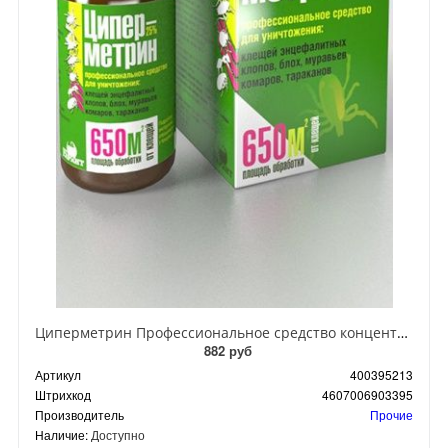
Циперметрин Профессиональное средство концентрат эмульсии 25% для уничтожения тараканов, мух,комаров, блох, клопов, муравьев, ос 50 мл
882 руб
Артикул
400395213
Штрихкод
4607006903395
Производитель
Прочие
Наличие:
Доступно