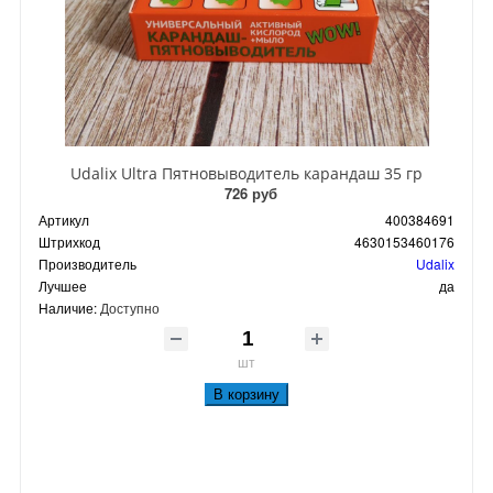
Udalix Ultra Пятновыводитель карандаш 35 гр
726 руб
Артикул
400384691
Штрихкод
4630153460176
Производитель
Udalix
Лучшее
да
Наличие:
Доступно
шт
В корзину