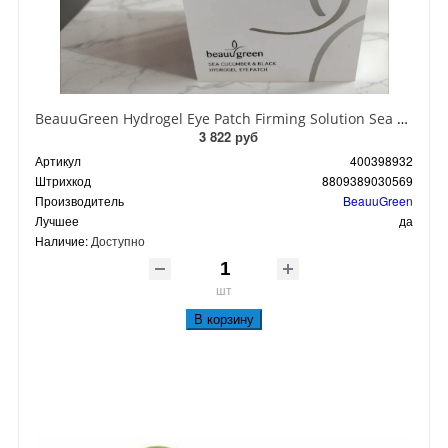
BeauuGreen Hydrogel Eye Patch Firming Solution Sea Cocumber & Black Гидрогелевые патчи для кожи вокруг глаз с экстрактом черного морского огурца 60 шт 90 гр
3 822 руб
Артикул
400398932
Штрихкод
8809389030569
Производитель
BeauuGreen
Лучшее
да
Наличие:
Доступно
шт
В корзину