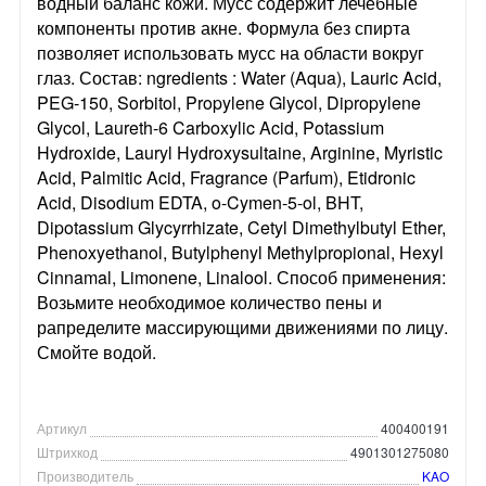
водный баланс кожи. Мусс содержит лечебные
компоненты против акне. Формула без спирта
позволяет использовать мусс на области вокруг
глаз. Состав: ngredients : Water (Aqua), Lauric Acid,
PEG-150, Sorbitol, Propylene Glycol, Dipropylene
Glycol, Laureth-6 Carboxylic Acid, Potassium
Hydroxide, Lauryl Hydroxysultaine, Arginine, Myristic
Acid, Palmitic Acid, Fragrance (Parfum), Etidronic
Acid, Disodium EDTA, o-Cymen-5-ol, BHT,
Dipotassium Glycyrrhizate, Cetyl Dimethylbutyl Ether,
Phenoxyethanol, Butylphenyl Methylpropional, Hexyl
Cinnamal, Limonene, Linalool. Способ применения:
Возьмите необходимое количество пены и
рапределите массирующими движениями по лицу.
Смойте водой.
Артикул
400400191
Штрихкод
4901301275080
Производитель
KAO