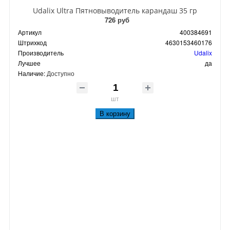
Udalix Ultra Пятновыводитель карандаш 35 гр
726 руб
Артикул
400384691
Штрихкод
4630153460176
Производитель
Udalix
Лучшее
да
Наличие:
Доступно
шт
В корзину