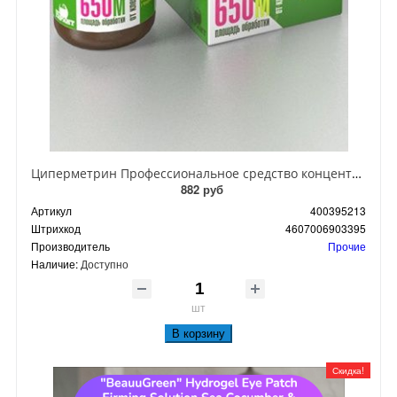
Циперметрин Профессиональное средство концентрат эмульсии 25% для уничтожения тараканов, мух,комаров, блох, клопов, муравьев, ос 50 мл
882 руб
Артикул
400395213
Штрихкод
4607006903395
Производитель
Прочие
Наличие:
Доступно
шт
В корзину
Скидка!