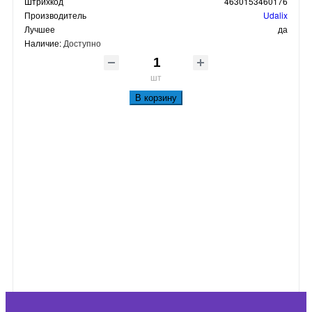
Штрихкод
4630153460176
Производитель
Udalix
Лучшее
да
Наличие:
Доступно
шт
В корзину