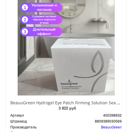
BeauuGreen Hydrogel Eye Patch Firming Solution Sea Cocumber & Black Гидрогелевые патчи для кожи вокруг глаз с экстрактом черного морского огурца 60 шт 90 гр
3 822 руб
Артикул
400398932
Штрихкод
8809389030569
Производитель
BeauuGreen