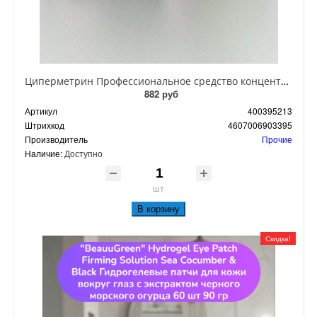
Циперметрин Профессиональное средство концентрат эмульсии 25% для уничтожения тараканов, мух,комаров, блох, клопов, муравьев, ос 50 мл
882 руб
Артикул
400395213
Штрихкод
4607006903395
Производитель
Прочие
Наличие:
Доступно
шт
В корзину
Скидка!