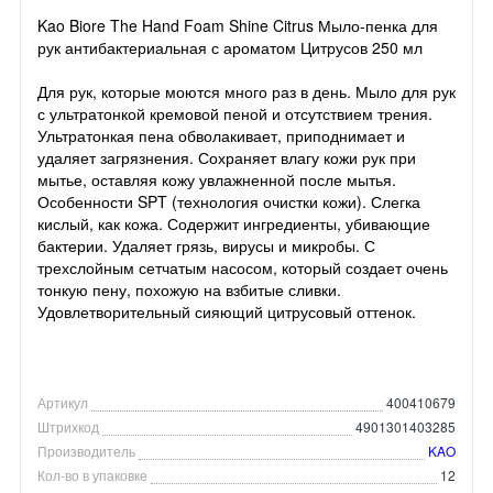
Kao Biore The Hand Foam Shine Citrus Мыло-пенка для
рук антибактериальная с ароматом Цитрусов 250 мл
Для рук, которые моются много раз в день. Мыло для рук
с ультратонкой кремовой пеной и отсутствием трения.
Ультратонкая пена обволакивает, приподнимает и
удаляет загрязнения. Сохраняет влагу кожи рук при
мытье, оставляя кожу увлажненной после мытья.
Особенности SPT (технология очистки кожи). Слегка
кислый, как кожа. Содержит ингредиенты, убивающие
бактерии. Удаляет грязь, вирусы и микробы. С
трехслойным сетчатым насосом, который создает очень
тонкую пену, похожую на взбитые сливки.
Удовлетворительный сияющий цитрусовый оттенок.
Артикул
400410679
Штрихкод
4901301403285
Производитель
KAO
Кол-во в упаковке
12