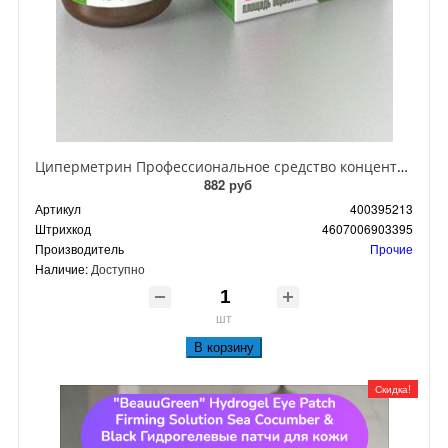
Циперметрин Профессиональное средство концентрат эмульсии 25% для уничтожения тараканов, мух,комаров, блох, клопов, муравьев, ос 50 мл
882 руб
Артикул
400395213
Штрихкод
4607006903395
Производитель
Прочие
Наличие:
Доступно
шт
В корзину
Скидка!