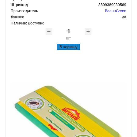
Штрихкод
8809389030569
Производитель
BeauuGreen
Лучшее
да
Наличие:
Доступно
шт
В корзину