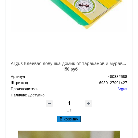
Argus Клеевая ловушка-домик от тараканов и муравьев
150 руб
Артикул
400382688
Штрихкод
6930127001427
Производитель
Argus
Наличие:
Доступно
шт
В корзину