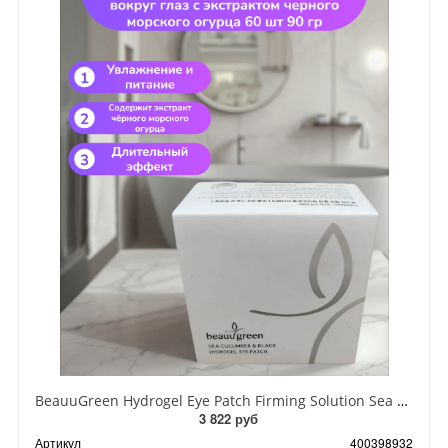
BeauuGreen Hydrogel Eye Patch Firming Solution Sea Cocumber & Black Гидрогелевые патчи для кожи вокруг глаз с экстрактом черного морского огурца 60 шт 90 гр
3 822 руб
Артикул
400398932