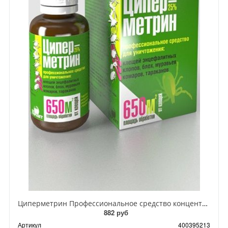
Циперметрин Профессиональное средство концентрат эмульсии 25% для уничтожения тараканов, мух,комаров, блох, клопов, муравьев, ос 50 мл
882 руб
Артикул
400395213