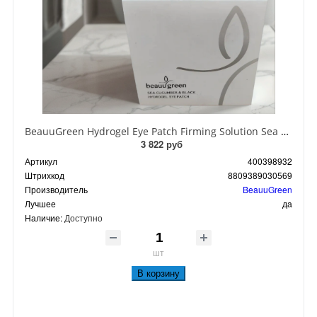
BeauuGreen Hydrogel Eye Patch Firming Solution Sea Cocumber & Black Гидрогелевые патчи для кожи вокруг глаз с экстрактом черного морского огурца 60 шт 90 гр
3 822 руб
Артикул
400398932
Штрихкод
8809389030569
Производитель
BeauuGreen
Лучшее
да
Наличие:
Доступно
шт
В корзину