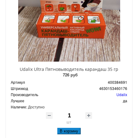
Udalix Ultra Пятновыводитель карандаш 35 гр
726 руб
Артикул
400384691
Штрихкод
4630153460176
Производитель
Udalix
Лучшее
да
Наличие:
Доступно
шт
В корзину