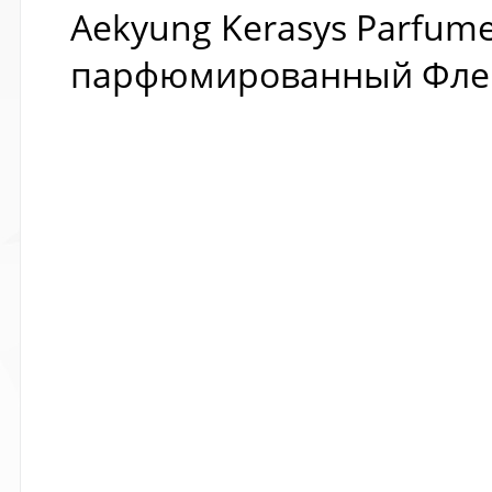
Aekyung Kerasys Parfum
парфюмированный Флер