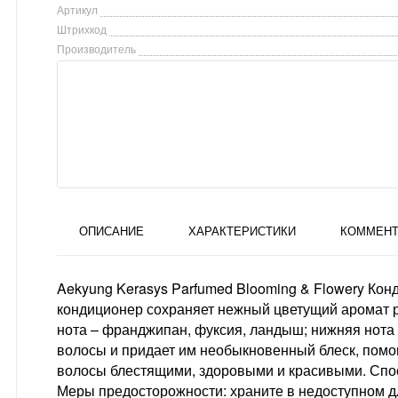
Артикул
Штрихкод
Производитель
ОПИСАНИЕ
ХАРАКТЕРИСТИКИ
КОММЕНТ
Aekyung Kerasys Parfumed Blooming & Flowery К
кондиционер сохраняет нежный цветущий аромат р
нота – франджипан, фуксия, ландыш; нижняя нота ―
волосы и придает им необыкновенный блеск, помо
волосы блестящими, здоровыми и красивыми. Спос
Меры предосторожности: храните в недоступном дл