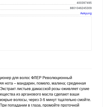
400397495
8801046245309
Aekyung
иционер для волос ФЛЕР Революционный
я нота – мандарин, помело, малина; срединная
 Экстракт листьев дамасской розы оживляет сухие
вещества из арганового масла сделают ваши
окрые волосы, через 3-5 минут тщательно смойте.
 При попадании в глаза, промойте проточной