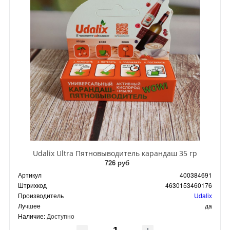
Udalix Ultra Пятновыводитель карандаш 35 гр
726 руб
Артикул
400384691
Штрихкод
4630153460176
Производитель
Udalix
Лучшее
да
Наличие:
Доступно