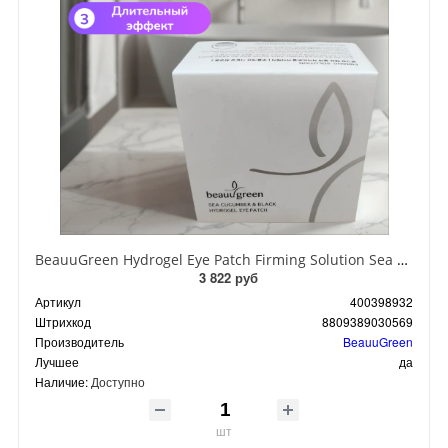
BeauuGreen Hydrogel Eye Patch Firming Solution Sea Cocumber & Black Гидрогелевые патчи для кожи вокруг глаз с экстрактом черного морского огурца 60 шт 90 гр
3 822 руб
Артикул
400398932
Штрихкод
8809389030569
Производитель
BeauuGreen
Лучшее
да
Наличие:
Доступно
шт