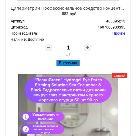
Циперметрин Профессиональное средство концентрат эмульсии 25% для уничтожения тараканов, мух,комаров, блох, клопов, муравьев, ос 50 мл
882 руб
Артикул
400395213
Штрихкод
4607006903395
Производитель
Прочие
Наличие:
Доступно
шт
В корзину
Скидка!