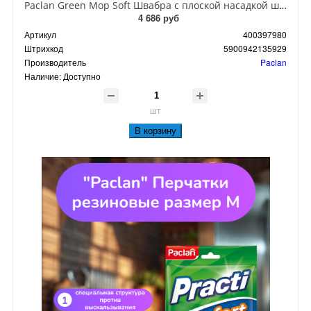
Paclan Green Mop Soft Швабра с плоской насадкой шенилл и телескопической ручкой
4 686 руб
Артикул
400397980
Штрихкод
5900942135929
Производитель
Paclan
Наличие:
Доступно
шт
В корзину