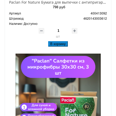
Paclan For Nature Бумага для выпечки с антипригарным покрытием 6м Х 36см в коробке
798 руб
Артикул
400413092
Штрихкод
4620143003612
Наличие:
Доступно
шт
В корзину