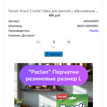
Paclan Practi Crystal Губка для ванной с абразивным слоем из искуственной замши
456 руб
Артикул
400404953
Штрихкод
4620143002561
Производитель
Paclan
Наличие:
Доступно
шт
В корзину