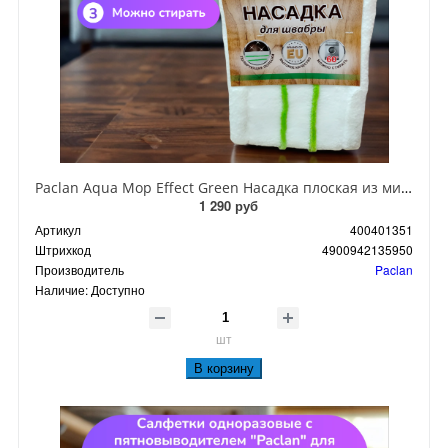
Paclan Aqua Mop Effect Green Насадка плоская из микрофибры для швабры
1 290 руб
Артикул
400401351
Штрихкод
4900942135950
Производитель
Paclan
Наличие:
Доступно
шт
В корзину