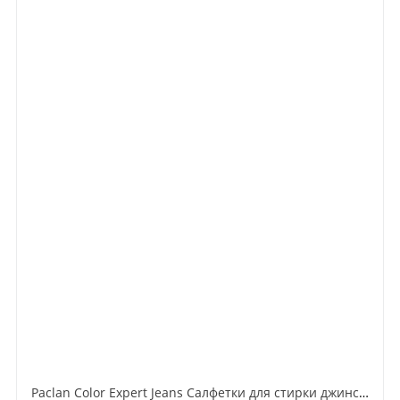
Paclan Color Expert Jeans Салфетки для стирки джинсовых тканей синего цвета с окрашивающим эффектом 10 шт