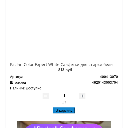
Paclan Color Expert White Салфетки для стирки белых тканей с отбеливателем 10 шт
813 руб
Артикул
400413070
Штрихкод
4620143003704
Наличие:
Доступно
шт
В корзину