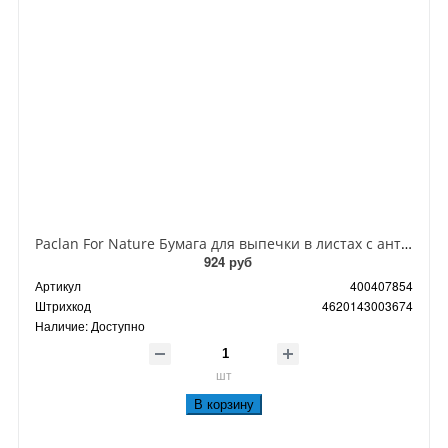
Paclan For Nature Бумага для выпечки в листах с антипригарным покрытием 36*42 см 14 шт
924 руб
Артикул
400407854
Штрихкод
4620143003674
Наличие:
Доступно
шт
В корзину