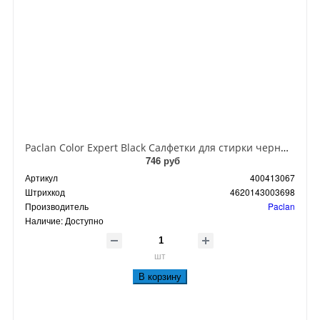
Paclan Color Expert Black Салфетки для стирки черных и темных вещей с окрашивающим эффектом 10 шт
746 руб
Артикул
400413067
Штрихкод
4620143003698
Производитель
Paclan
Наличие:
Доступно
шт
В корзину