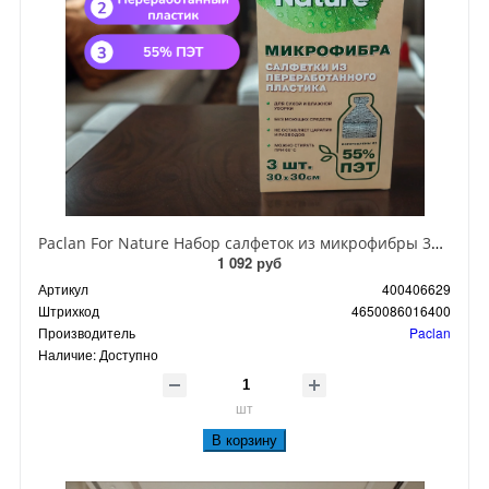
Paclan For Nature Набор салфеток из микрофибры 30х30 см, 3 шт
1 092 руб
Артикул
400406629
Штрихкод
4650086016400
Производитель
Paclan
Наличие:
Доступно
шт
В корзину