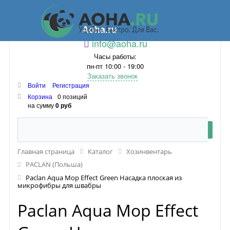
Aoha.ru
info@aoha.ru
Часы работы:
пн-пт 10:00 - 19:00
Заказать звонок
Войти
Регистрация
Корзина
0 позиций
на сумму
0 руб
Главная страница
Каталог
Хозинвентарь
PACLAN (Польша)
Paclan Aqua Mop Effect Green Насадка плоская из
микрофибры для швабры
Paclan Aqua Mop Effect