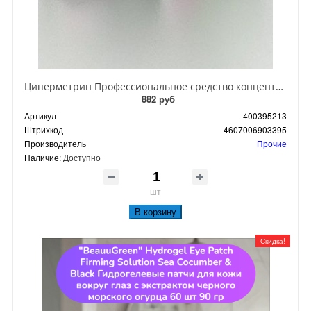
Циперметрин Профессиональное средство концентрат эмульсии 25% для уничтожения тараканов, мух,комаров, блох, клопов, муравьев, ос 50 мл
882 руб
Артикул
400395213
Штрихкод
4607006903395
Производитель
Прочие
Наличие:
Доступно
шт
В корзину
Скидка!