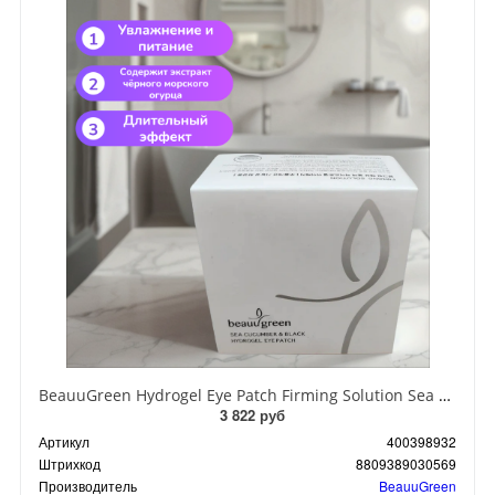
BeauuGreen Hydrogel Eye Patch Firming Solution Sea Cocumber & Black Гидрогелевые патчи для кожи вокруг глаз с экстрактом черного морского огурца 60 шт 90 гр
3 822 руб
Артикул
400398932
Штрихкод
8809389030569
Производитель
BeauuGreen