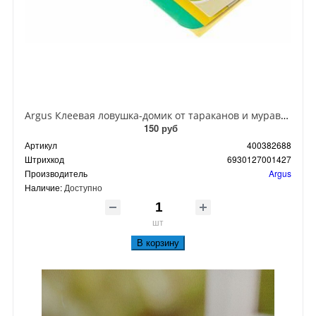
Argus Клеевая ловушка-домик от тараканов и муравьев
150 руб
Артикул
400382688
Штрихкод
6930127001427
Производитель
Argus
Наличие:
Доступно
шт
В корзину