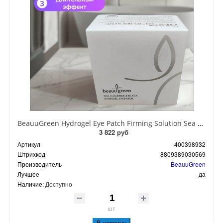
BeauuGreen Hydrogel Eye Patch Firming Solution Sea Cocumber & Black Гидрогелевые патчи для кожи вокруг глаз с экстрактом черного морского огурца 60 шт 90 гр
3 822 руб
Артикул
400398932
Штрихкод
8809389030569
Производитель
BeauuGreen
Лучшее
да
Наличие:
Доступно
шт