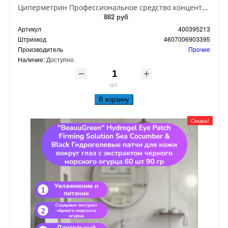
Циперметрин Профессиональное средство концентрат эмульсии 25% для уничтожения тараканов, мух,комаров, блох, клопов, муравьев, ос 50 мл
882 руб
Артикул
400395213
Штрихкод
4607006903395
Производитель
Прочие
Наличие:
Доступно
шт
В корзину
Скидка!