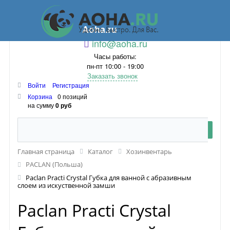
Aoha.ru
info@aoha.ru
Часы работы:
пн-пт 10:00 - 19:00
Заказать звонок
Войти
Регистрация
Корзина
0 позиций
на сумму
0 руб
Главная страница
Каталог
Хозинвентарь
PACLAN (Польша)
Paclan Practi Crystal Губка для ванной с абразивным
слоем из искуственной замши
Paclan Practi Crystal