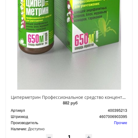
Циперметрин Профессиональное средство концентрат эмульсии 25% для уничтожения тараканов, мух,комаров, блох, клопов, муравьев, ос 50 мл
882 руб
Артикул
400395213
Штрихкод
4607006903395
Производитель
Прочие
Наличие:
Доступно