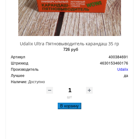
Udalix Ultra Пятновыводитель карандаш 35 гр
726 руб
Артикул
400384691
Штрихкод
4630153460176
Производитель
Udalix
Лучшее
да
Наличие:
Доступно
шт
В корзину