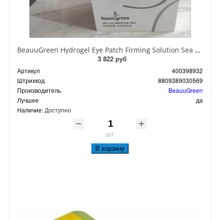
BeauuGreen Hydrogel Eye Patch Firming Solution Sea Cocumber & Black Гидрогелевые патчи для кожи вокруг глаз с экстрактом черного морского огурца 60 шт 90 гр
3 822 руб
Артикул
400398932
Штрихкод
8809389030569
Производитель
BeauuGreen
Лучшее
да
Наличие:
Доступно
шт
В корзину