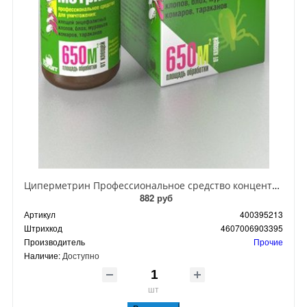
Циперметрин Профессиональное средство концентрат эмульсии 25% для уничтожения тараканов, мух,комаров, блох, клопов, муравьев, ос 50 мл
882 руб
Артикул
400395213
Штрихкод
4607006903395
Производитель
Прочие
Наличие:
Доступно
шт