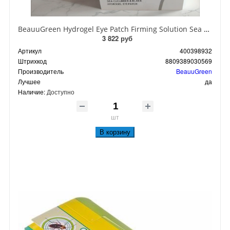
BeauuGreen Hydrogel Eye Patch Firming Solution Sea Cocumber & Black Гидрогелевые патчи для кожи вокруг глаз с экстрактом черного морского огурца 60 шт 90 гр
3 822 руб
Артикул
400398932
Штрихкод
8809389030569
Производитель
BeauuGreen
Лучшее
да
Наличие:
Доступно
шт
В корзину