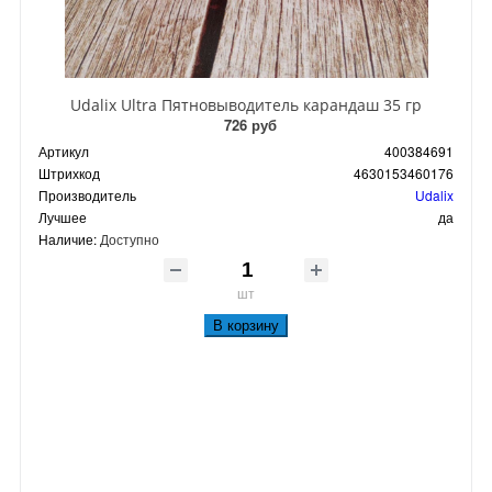
Udalix Ultra Пятновыводитель карандаш 35 гр
726 руб
Артикул
400384691
Штрихкод
4630153460176
Производитель
Udalix
Лучшее
да
Наличие:
Доступно
шт
В корзину